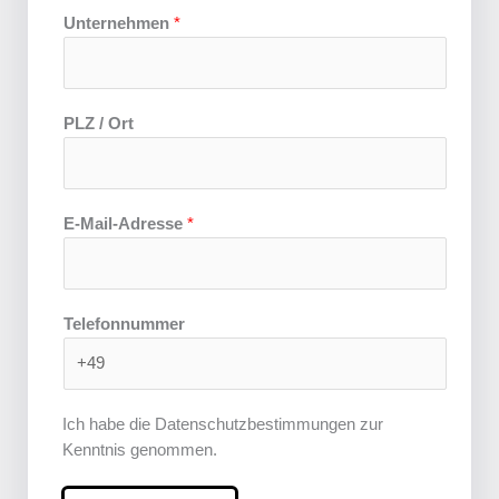
U
Unternehmen
*
n
t
e
r
PLZ / Ort
n
e
h
m
E-Mail-Adresse
*
e
n
Telefonnummer
Ich habe die Datenschutzbestimmungen zur
Kenntnis genommen.