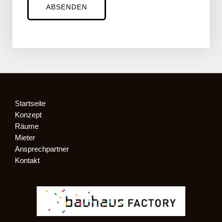
ABSENDEN
m
D
a
t
u
m
Startseite
Konzept
Räume
Mieter
Ansprechpartner
Kontakt