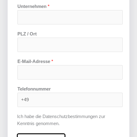
m
Unternehmen
*
e
n
D
a
PLZ / Ort
t
u
m
B
E-Mail-Adresse
*
e
r
a
t
Telefonnummer
u
n
g
s
Ich habe die Datenschutzbestimmungen zur
r
Kenntnis genommen.
a
u