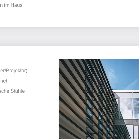
en im Haus
r/Projektor)
rnet
sche Stühle