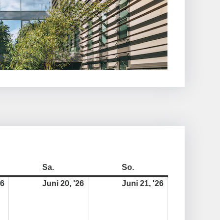
19.
Samstag
20.
Sonntag
21.
Sa.
So.
Juni
Juni
Juni
26
Juni 20, '26
Juni 21, '26
2026
2026
2026