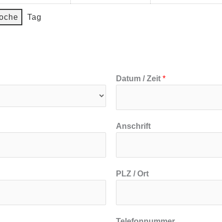
oche
Tag
Datum / Zeit
*
D
Anschrift
a
t
u
m
PLZ / Ort
Telefonnummer