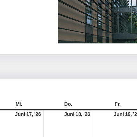
Mittwoch
17.
Donnerstag
18.
Freitag
Mi.
Do.
Fr.
i
Juni
Juni
Juni 17, '26
Juni 18, '26
Juni 19, '
6
2026
2026