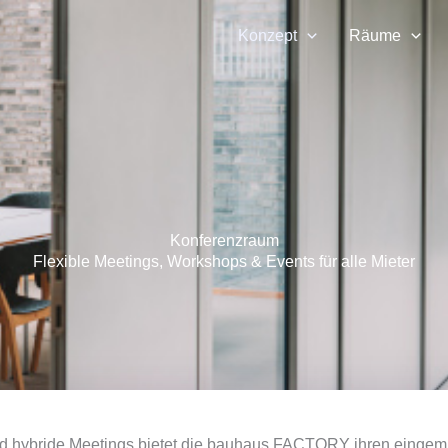
Konzept
Räume
Konferenzraum
Flexible Meetings, Workshops & Events für alle Mieter
d hybride Meetings bietet die bauhaus FACTORY ihren eingemi