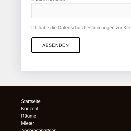
Z
Ich habe die Datenschutzbestimmungen zur Ke
e
i
ABSENDEN
t
*
P
L
Z
*
P
L
Startseite
Z
Konzept
Räume
Mieter
Ansprechpartner